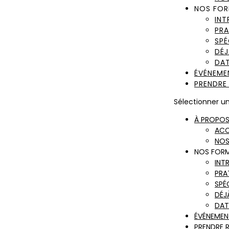
NOS FOR
INT
PRA
SPÉ
DÉJ
DAT
ÉVÉNEME
PRENDRE
Sélectionner u
À PROPO
ACC
NOS
NOS FOR
INT
PRA
SPÉ
DÉJ
DAT
ÉVÉNEMEN
PRENDRE 