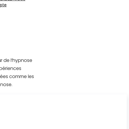
pte
ur de l’hypnose
xpériences
rées comme les
pnose.