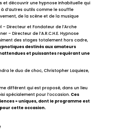
 et découvrir une hypnose inhabituelle qui
 à d’autres outils comme le souffle
uvement, de la scène et de la musique
el – Directeur et Fondateur de l’Arche
er – Directeur de l’A.R.C.H.E. Hypnose
niment des stages totalement hors cadre,
ypnotiques destinés aux amateurs
inattendues et puissantes requérant une
indra le duo de choc,
Christopher Laquieze
,
me différent qui est proposé, dans un lieu
si spécialement pour l’occasion.
Ces
iences » uniques, dont le programme est
pour cette occasion.
e