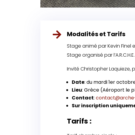

Modalités et Tarifs
Stage animé par Kevin Finel e
Stage organisé par l’A.R.C.H.
Invité
Christopher Laquieze, 
Date
: du mardi 1er octob
Lieu
: Grèce (Aéroport le p
Contact
:
contact@arche
Sur inscription uniquem
Tarifs :