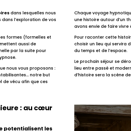
ires
dans lesquelles nous
Chaque voyage hypnotique
 dans l’exploration de vos
une histoire autour d’un 
avons envie de faire vivre
tes formes (formelles et
Pour raconter cette histoir
rmettent aussi de
choisir un lieu qui servir
elle par la suite pour
du temps et de l’espace.
hypnose.
Le prochain séjour se dér
que nous vous proposons :
lieu entre passé et modern
stabilisantes… notre but
d’histoire sera la scène d
l de vécu afin que ces
ieure : au
cœur
s
 potentialisent les