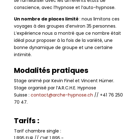
se familiariser avec les différents états de
conscience, avec l’hypnose et l’auto-hypnose.
Un nombre de places limité
: nous limitons ces
voyages à des groupes d’environ 35 personnes.
L’expérience nous a montré que ce nombre était
idéal pour proposer à la fois de la variété, une
bonne dynamique de groupe et une certaine
intimité.
Modalités pratiques
Stage animé par Kevin Finel et Vincent Hürner.
Stage organisé par l’A.R.C.H.E. Hypnose
Suisse :
contact@arche-hypnose.ch
// +41 76 250
70 47.
Tarifs :
Tarif chambre single :
1 895 EUR // CHF 1 895.-